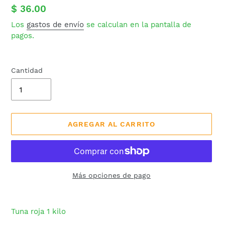
Precio
$ 36.00
habitual
Los
gastos de envío
se calculan en la pantalla de
pagos.
Cantidad
AGREGAR AL CARRITO
Más opciones de pago
Agregando
el
Tuna roja 1 kilo
producto