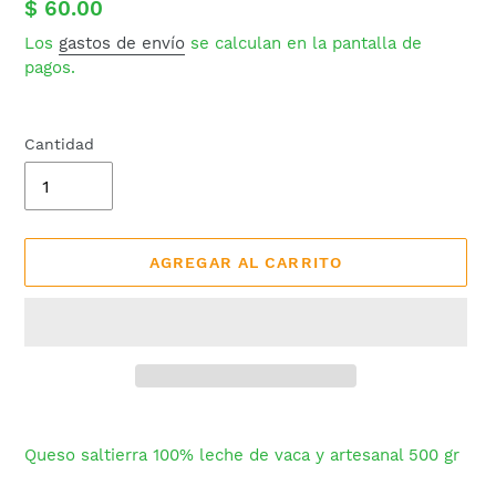
Precio
$ 60.00
habitual
Los
gastos de envío
se calculan en la pantalla de
pagos.
Cantidad
AGREGAR AL CARRITO
Agregando
el
Queso saltierra 100% leche de vaca y artesanal 500 gr
producto
a