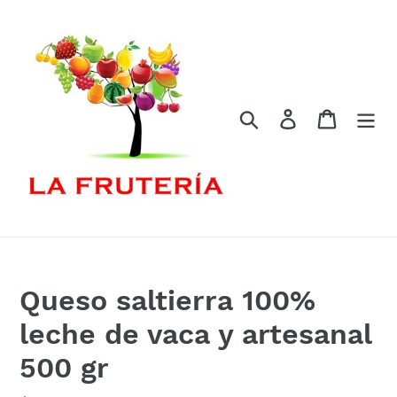
Ir
directamente
al
contenido
Buscar
Ingresar
Carrito
Queso saltierra 100%
leche de vaca y artesanal
500 gr