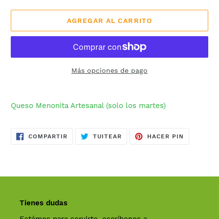
AGREGAR AL CARRITO
Más opciones de pago
Agregando
el
Queso Menonita Artesanal (solo los martes)
producto
a
tu
COMPARTIR
TUITEAR
PINEAR
COMPARTIR
TUITEAR
HACER PIN
EN
EN
EN
carrito
FACEBOOK
TWITTER
PINTERES
de
compra
Tienes dudas
Estámos para servirte, escríbenos a