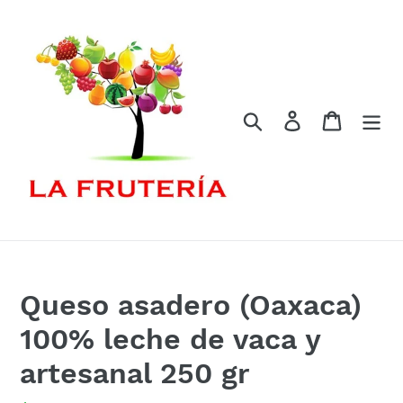
Ir
directamente
al
contenido
Buscar
Ingresar
Carrito
Queso asadero (Oaxaca)
100% leche de vaca y
artesanal 250 gr