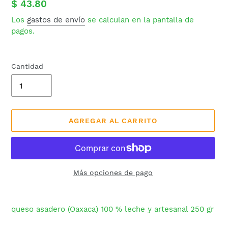
Precio
$ 43.80
habitual
Los
gastos de envío
se calculan en la pantalla de
pagos.
Cantidad
AGREGAR AL CARRITO
Más opciones de pago
Agregando
el
queso asadero (Oaxaca) 100 % leche y artesanal 250 gr
producto
a