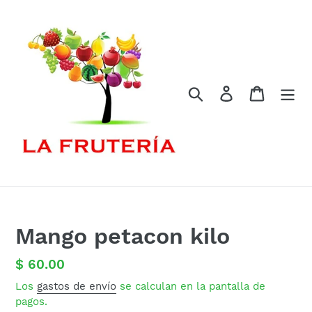
Ir
directamente
al
contenido
Buscar
Ingresar
Carrito
Mango petacon kilo
Precio
$ 60.00
habitual
Los
gastos de envío
se calculan en la pantalla de
pagos.