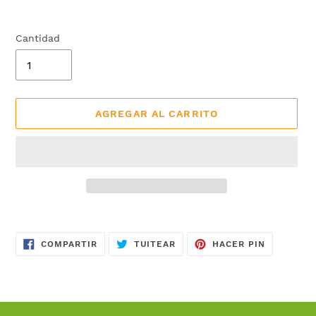
Cantidad
AGREGAR AL CARRITO
Agregando
el
COMPARTIR
TUITEAR
PINEAR
producto
COMPARTIR
TUITEAR
HACER PIN
EN
EN
EN
FACEBOOK
TWITTER
PINTERES
a
tu
carrito
de