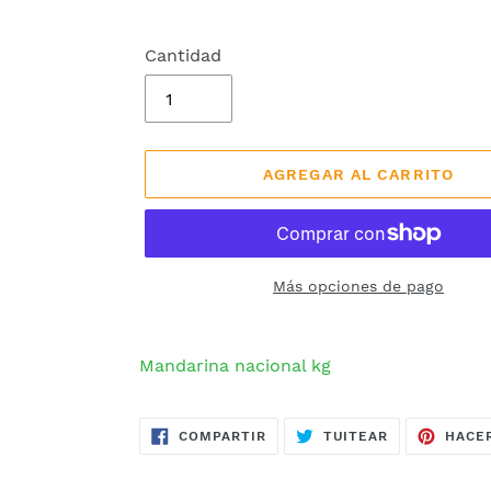
Cantidad
AGREGAR AL CARRITO
Más opciones de pago
Agregando
el
Mandarina nacional kg
producto
a
COMPARTIR
TUITEAR
tu
COMPARTIR
TUITEAR
HACER
EN
EN
FACEBOOK
TWITTER
carrito
de