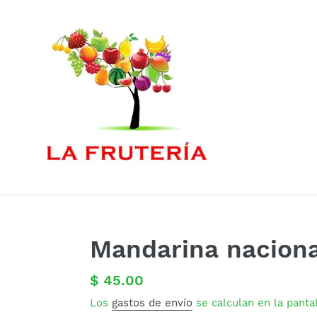
Ir
directamente
al
contenido
Mandarina naciona
Precio
$ 45.00
habitual
Los
gastos de envío
se calculan en la panta