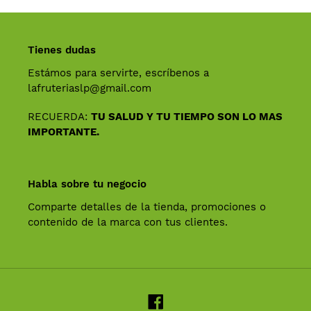
carrito
de
compra
Tienes dudas
Estámos para servirte, escríbenos a
lafruteriaslp@gmail.com
RECUERDA:
TU SALUD Y TU TIEMPO SON LO MAS
IMPORTANTE.
Habla sobre tu negocio
Comparte detalles de la tienda, promociones o
contenido de la marca con tus clientes.
Facebook