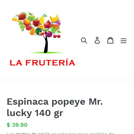
Ir
directamente
al
contenido
Buscar
Ingresar
Carrito
Espinaca popeye Mr.
lucky 140 gr
Precio
$ 39.90
habitual