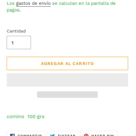
habitual
Los
gastos de envío
se calculan en la pantalla de
pagos.
Cantidad
AGREGAR AL CARRITO
Agregando
el
comino 100 grs
producto
a
tu
COMPARTIR
TUITEAR
PINEAR