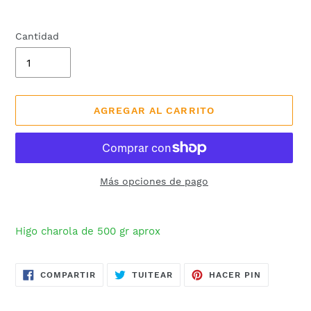
Cantidad
AGREGAR AL CARRITO
Más opciones de pago
Agregando
el
Higo charola de 500 gr aprox
producto
a
tu
COMPARTIR
TUITEAR
PINEAR
COMPARTIR
TUITEAR
HACER PIN
EN
EN
EN
carrito
FACEBOOK
TWITTER
PINTERES
de