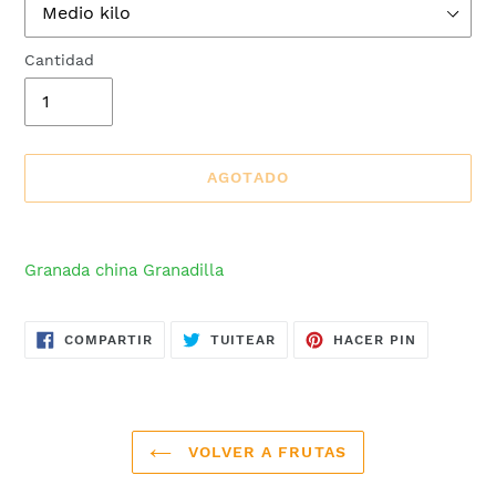
Cantidad
AGOTADO
Agregando
el
Granada china Granadilla
producto
a
tu
COMPARTIR
TUITEAR
PINEAR
COMPARTIR
TUITEAR
HACER PIN
EN
EN
EN
carrito
FACEBOOK
TWITTER
PINTERES
de
compra
VOLVER A FRUTAS