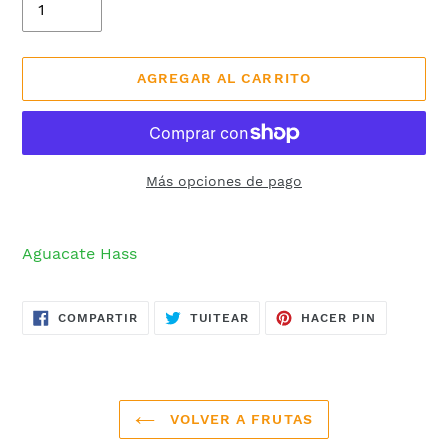
AGREGAR AL CARRITO
Más opciones de pago
Agregando
el
Aguacate Hass
producto
a
tu
COMPARTIR
TUITEAR
PINEAR
COMPARTIR
TUITEAR
HACER PIN
EN
EN
EN
carrito
FACEBOOK
TWITTER
PINTERES
de
compra
VOLVER A FRUTAS